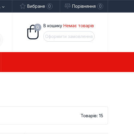
Вибране
0
Порівняння
0
В кошику
Немає товарів
0
Оформити замовлення
ОВІ СКУТЕРИ
РТБАЙКИ
ЧАСТИНИ
ТРИЦИКЛИ
ТУРИСТ
Товарів: 15