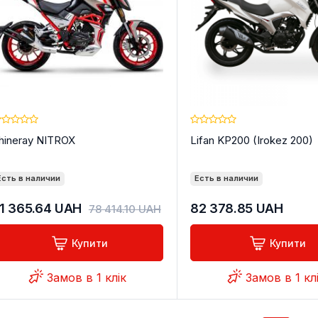
hineray NITROX
Lifan KP200 (Irokez 200)
Есть в наличии
Есть в наличии
1 365.64
UAH
82 378.85
UAH
78 414.10
UAH
Купити
Купити
Замов в 1 клік
Замов в 1 кл