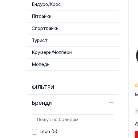
Ендуро/Крос
Пітбайки
Спортбайки
КРУЇЗЕРИ/ЧОППЕРИ
МОПЕ
Турист
Круїзери/Чоппери
Мопеди
ФІЛЬТРИ
М
Бренди
4
Lifan
(5)