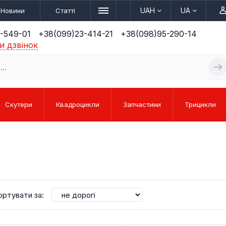
UAH
UA
Новини
Статті
-549-01
+38(099)23-414-21
+38(098)95-290-14
и дзвінок
Скутери
Квадроцикли
Запчастини
Трицикли
КУТЕРИ
КРОС
ЛІ
РИ
ЕЛЕКТРОТРАЙКИ
КВАДРОЦИКЛИ
ПІТБАЙКИ
БЕНЗИН
СПО
ЗАП
ортувати за:
(ТРИКОЛІСНІ)