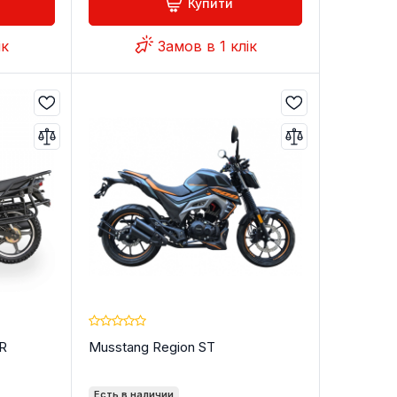
Купити
ік
Замов в 1 клік
ER
Musstang Region ST
Есть в наличии