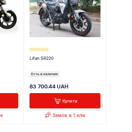
Lifan SR220
Есть в наличии
83 700.44
UAH
Купити
ік
Замов в 1 клік