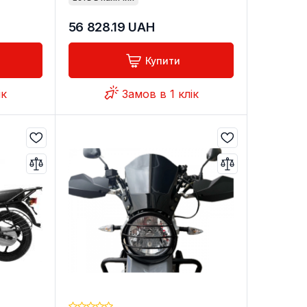
56 828.19
UAH
Купити
ік
Замов в 1 клік