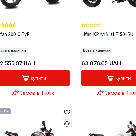
ifan 200 CiTyR
Lifan KP MiNi (LF150-5U)
Есть в наличии
Есть в наличии
2 555.07
UAH
63 876.65
UAH
Купити
Купити
Замов в 1 клік
Замов в 1 кл
− 9%