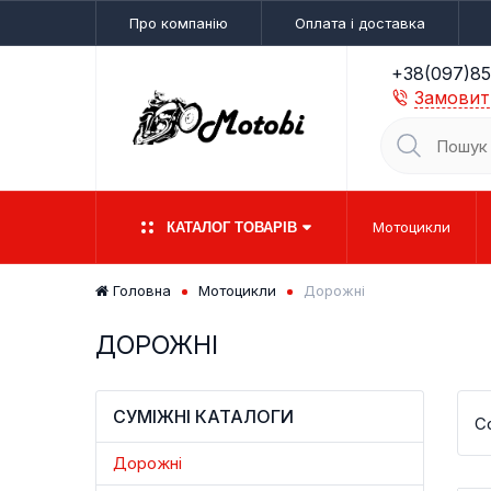
Про компанію
Оплата і доставка
+38(097)85
Замовит
Мотоцикли
КАТАЛОГ ТОВАРІВ
Головна
Мотоцикли
Дорожні
ДОРОЖНІ
ЕЛЕКТРОВЕЛОСИПЕДИ
МОТОЦИКЛИ
ДОРОЖНІ
ДИТЯЧІ
ЕЛЕКТРОС
ЕНДУРО/
ДОРОС
СКУТЕ
СУМІЖНІ КАТАЛОГИ
С
Дорожні