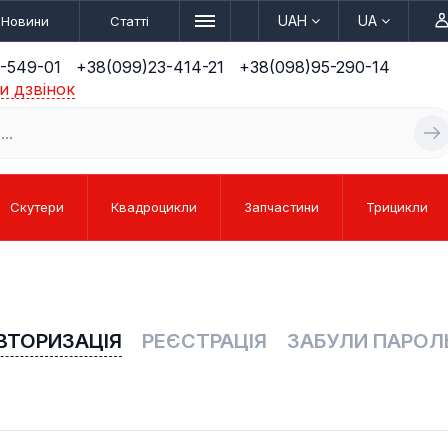
UAH
UA
Новини
Статті
-549-01
+38(099)23-414-21
+38(098)95-290-14
и дзвінок
Скутери
Квадроцикли
Запчастини
Трицикли
ВТОРИЗАЦІЯ
РЕЄСТРАЦІЯ
ЗАБУЛИ ПАРОЛ
КУТЕРИ
КРОС
ЛІ
РИ
ЕЛЕКТРОТРАЙКИ
КВАДРОЦИКЛИ
ПІТБАЙКИ
БЕНЗИН
СПО
ЗАП
(ТРИКОЛІСНІ)