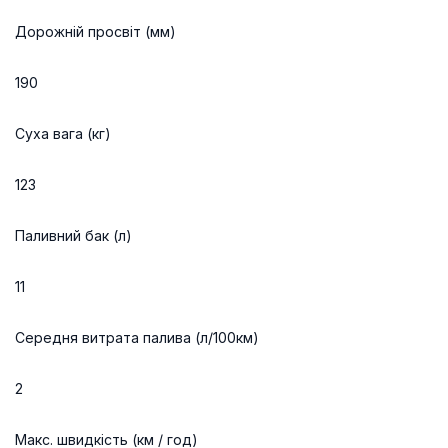
Дорожній просвіт (мм)
190
Суха вага (кг)
123
Паливний бак (л)
11
Середня витрата палива (л/100км)
2
Макс. швидкість (км / год)