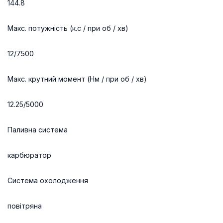
144.8
Макс. потужність (к.с / при об / хв)
12/7500
Макс. крутний момент (Нм / при об / хв)
12.25/5000
Паливна система
карбюратор
Система охолодження
повітряна