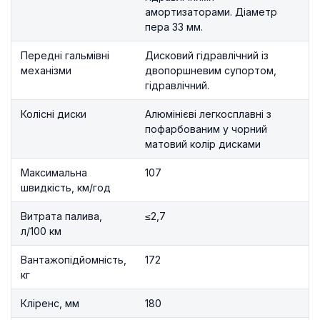
амортизаторами. Діаметр
пера 33 мм.
Передні гальмівні
Дисковий гідравлічний із
механізми
двопоршневим супортом,
гідравлічний.
Колісні диски
Алюмінієві легкосплавні з
пофарбованим у чорний
матовий колір дисками
Максимальна
107
швидкість, км/год
Витрата палива,
≤2,7
л/100 км
Вантажопідйомність,
172
кг
Кліренс, мм
180