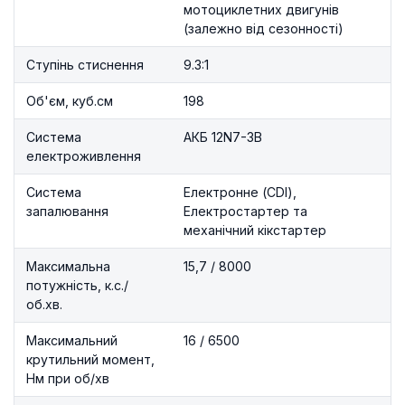
мотоциклетних двигунів
(залежно від сезонності)
Ступінь стиснення
9.3:1
Об'єм, куб.см
198
Система
АКБ 12N7-3B
електроживлення
Система
Електронне (CDI),
запалювання
Електростартер та
механічний кікстартер
Максимальна
15,7 / 8000
потужність, к.с./
об.хв.
Максимальний
16 / 6500
крутильний момент,
Нм при об/хв