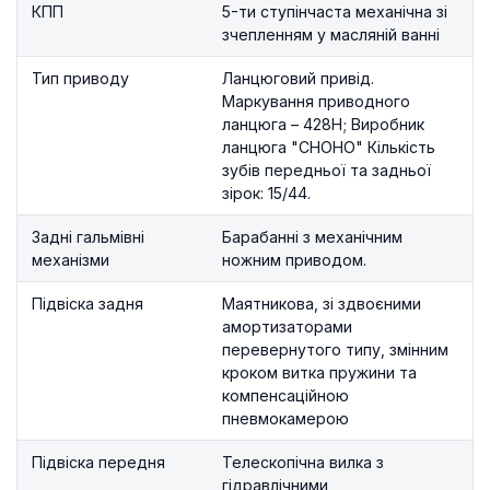
КПП
5-ти ступінчаста механічна зі
зчепленням у масляній ванні
Тип приводу
Ланцюговий привід.
Маркування приводного
ланцюга – 428H; Виробник
ланцюга "CHOHO" Кількість
зубів передньої та задньої
зірок: 15/44.
Задні гальмівні
Барабанні з механічним
механізми
ножним приводом.
Підвіска задня
Маятникова, зі здвоєними
амортизаторами
перевернутого типу, змінним
кроком витка пружини та
компенсаційною
пневмокамерою
Підвіска передня
Телескопічна вилка з
гідравлічними