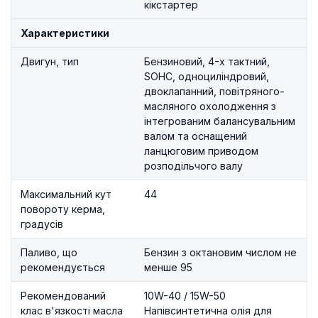
кікстартер
Характеристики
Двигун, тип
Бензиновий, 4-х тактний,
SOHC, одноциліндровий,
двоклапанний, повітряного-
масляного охолодження з
інтегрованим балансувальним
валом та оснащений
ланцюговим приводом
розподільчого валу
Максимальний кут
44
повороту керма,
градусів
Паливо, що
Бензин з октановим числом не
рекомендується
менше 95
Рекомендований
10W-40 / 15W-50
клас в'язкості масла
Напівсинтетична олія для