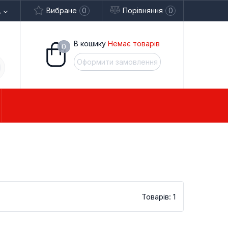
Вибране
0
Порівняння
0
В кошику
Немає товарів
0
Оформити замовлення
ОВІ СКУТЕРИ
РТБАЙКИ
ЧАСТИНИ
ТРИЦИКЛИ
ТУРИСТ
Товарів: 1