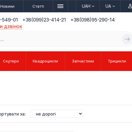
UAH
UA
Новини
Статті
-549-01
+38(099)23-414-21
+38(098)95-290-14
и дзвінок
Скутери
Квадроцикли
Запчастини
Трицикли
КУТЕРИ
КРОС
ЛІ
РИ
ЕЛЕКТРОТРАЙКИ
КВАДРОЦИКЛИ
ПІТБАЙКИ
БЕНЗИН
СПО
ЗАП
ортувати за:
(ТРИКОЛІСНІ)