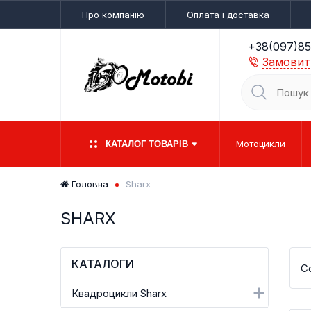
Про компанію
Оплата і доставка
+38(097)85
Замовит
Мотоцикли
КАТАЛОГ ТОВАРІВ
Головна
Sharx
SHARX
ЕЛЕКТРОВЕЛОСИПЕДИ
МОТОЦИКЛИ
ДОРОЖНІ
ДИТЯЧІ
ЕЛЕКТРОС
ЕНДУРО/
ДОРОС
СКУТЕ
КАТАЛОГИ
С
Квадроцикли Sharx