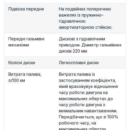
Підвіска передня
На подвійних поперечних
важелях із пружинно-
гідравлічною
амортизаторною стійкою.
Передні гальмівні
Дискові з гідравлічним
механізми
приводом. Діаметр гальмівних
дисків 220 мм
Колісні диски
Легкосплавні диски
Витрата палива,
Витрата палива із
л/100 км
застосуванням коефіцієнта,
який враховувує відношення
часу роботи двигуна на
максимальних обертах до
часу роботи двигуна з
мінімальним навантаженням.
Передбачається, що зі 100%
робочого часу, на
максимальних обертах