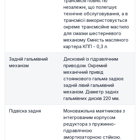
трансмісія повністю
незалежні, що полегшує
технічне обслуговування, а в
трансмісії використовується
окреме трансмісійне мастило
для смазки шестерневого
механізму Ємність масляного
картера КПП - 0,3 л.
Задній гальмівний
Дисковий із гідравлічним
механізм
приводом. Окремий
механічний привід
стоянкового гальма задіює
задній лівий гальмівний
механізм. Діаметр задніх
гальмівних дисків 220 мм.
Підвіска задня
Моноважільна маятникова з
інтегрованим корпусом
редуктора з пружинно-
гідравлічною
амортизаторною стійкою.