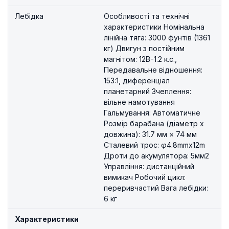
Лебідка
Особливості та технічні
характеристики Номінальна
лінійна тяга: 3000 фунтів (1361
кг) Двигун з постійним
магнітом: 12В-1.2 к.с.,
Передавальне відношення:
153:1, диференціал
планетарний Зчеплення:
вільне намотування
Гальмування: Автоматичне
Розмір барабана (діаметр х
довжина): 31.7 мм × 74 мм
Сталевий трос: φ4.8mmx12m
Дроти до акумулятора: 5мм2
Управління: дистанційний
вимикач Робочий цикл:
переривчастий Вага лебідки:
6 кг
Характеристики