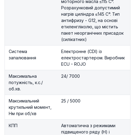
моторного масла ≤115 C°.
Розрахунковий допустимий
нагрів циліндра ≤145 C°. Тип
антифризу - G12, на основі
етиленгліколю, що містить
пакет неорганічних присадок
(силікатних)
Система
Електронне (CDI) із
запалювання
електростартером. Виробник
ECU - ROJO
Максимальна
24/ 7000
потужність, к.с./
об.хв.
Максимальний
25 / 5000
крутильний момент,
Нм при об/хв
КПП
Автоматична з режимами
підвищеного ряду (H) і