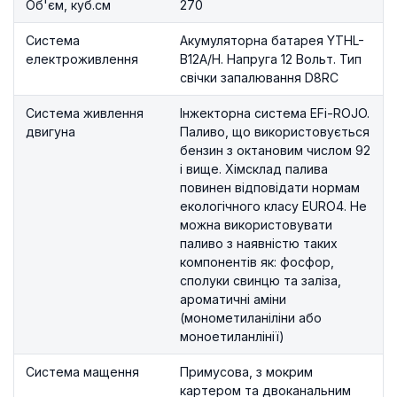
Об'єм, куб.см
270
Система
Акумуляторна батарея YTHL-
електроживлення
B12A/H. Напруга 12 Вольт. Тип
свічки запалювання D8RC
Система живлення
Інжекторна система EFі-ROJO.
двигуна
Паливо, що використовується
бензин з октановим числом 92
і вище. Хімсклад палива
повинен відповідати нормам
екологічного класу EURO4. Не
можна використовувати
паливо з наявністю таких
компонентів як: фосфор,
сполуки свинцю та заліза,
ароматичні аміни
(монометиланіліни або
моноетиланлінії)
Система мащення
Примусова, з мокрим
картером та двоканальним