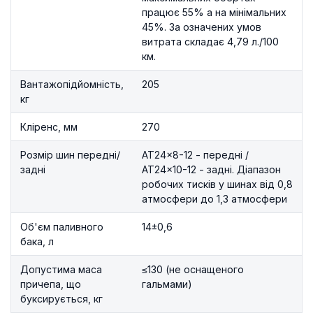
працює 55% а на мінімальних
45%. За означених умов
витрата складає 4,79 л./100
км.
Вантажопідйомність,
205
кг
Кліренс, мм
270
Розмір шин передні/
AT24×8-12 - передні /
задні
AT24×10-12 - задні. Діапазон
робочих тисків у шинах від 0,8
атмосфери до 1,3 атмосфери
Об'єм паливного
14±0,6
бака, л
Допустима маса
≤130 (не оснащеного
причепа, що
гальмами)
буксирується, кг