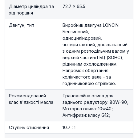
Діаметр циліндра та
72.7 × 65.5
хід поршня
Двигун, тип
Виробник двигуна LONCIN.
Бензиновий,
одноциліндровий,
чотиритактний, двоклапанний
з одним розподільчим валом у
верхній частині ГБЦ (SOHC),
рідинним охолодженням.
Напрямок обертання
колінчастого вала - за
годинниковою стрілкою.
Рекомендований
Трансмісійна олива для
клас в'язкості масла
заднього редуктору: 80W-90;
Моторна олива: 10w40;
Антифризи: класу G12;
Ступінь стиснення
10.7 : 1