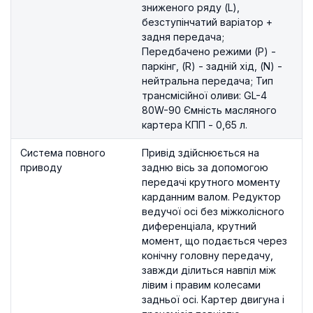
зниженого ряду (L),
безступінчатий варіатор +
задня передача;
Передбачено режими (P) -
паркінг, (R) - задній хід, (N) -
нейтральна передача; Тип
трансмісійної оливи: GL-4
80W-90 Ємність масляного
картера КПП - 0,65 л.
Система повного
Привід здійснюється на
приводу
задню вісь за допомогою
передачі крутного моменту
карданним валом. Редуктор
ведучої осі без міжколісного
диференціала, крутний
момент, що подається через
конічну головну передачу,
завжди ділиться навпіл між
лівим і правим колесами
задньої осі. Картер двигуна і