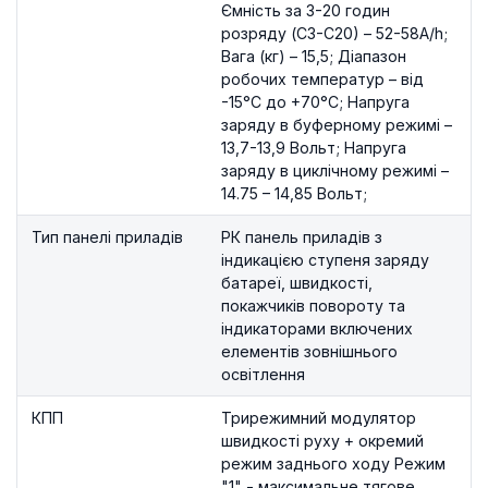
Ємність за 3-20 годин
розряду (С3-С20) – 52-58A/h;
Вага (кг) – 15,5; Діапазон
робочих температур – від
-15°С до +70°С; Напруга
заряду в буферному режимі –
13,7-13,9 Вольт; Напруга
заряду в циклічному режимі –
14.75 – 14,85 Вольт;
Тип панелі приладів
РК панель приладів з
індикацією ступеня заряду
батареї, швидкості,
покажчиків повороту та
індикаторами включених
елементів зовнішнього
освітлення
КПП
Трирежимний модулятор
швидкості руху + окремий
режим заднього ходу Режим
"1" - максимальне тягове