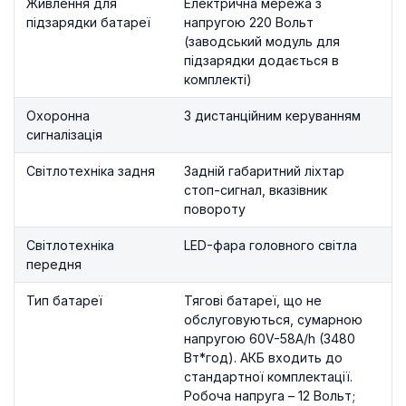
Живлення для
Електрична мережа з
підзарядки батареї
напругою 220 Вольт
(заводський модуль для
підзарядки додається в
комплекті)
Охоронна
З дистанційним керуванням
сигналізація
Світлотехніка задня
Задній габаритний ліхтар
стоп-сигнал, вказівник
повороту
Світлотехніка
LED-фара головного світла
передня
Тип батареї
Тягові батареї, що не
обслуговуються, сумарною
напругою 60V-58A/h (3480
Вт*год). АКБ входить до
стандартної комплектації.
Робоча напруга – 12 Вольт;