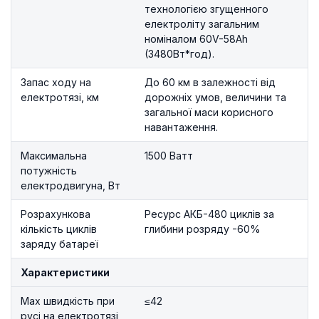
технологією згущенного
електроліту загальним
номіналом 60V-58Ah
(3480Вт*год).
Запас ходу на
До 60 км в залежності від
електротязі, км
дорожніх умов, величини та
загальної маси корисного
навантаження.
Максимальна
1500 Ватт
потужність
електродвигуна, Вт
Розрахункова
Ресурс АКБ-480 циклів за
кількість циклів
глибини розряду -60%
заряду батареї
Характеристики
Max швидкість при
≤42
русі на електротязі,