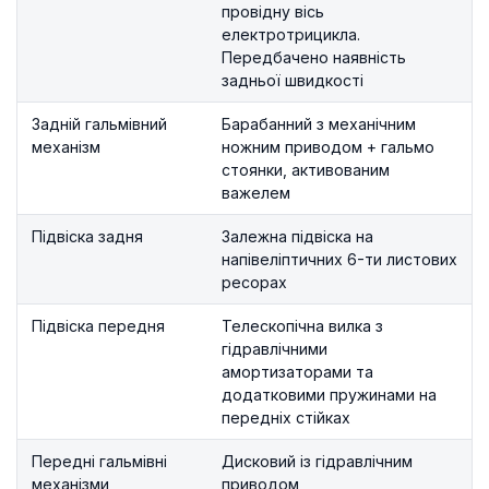
провідну вісь
електротрицикла.
Передбачено наявність
задньої швидкості
Задній гальмівний
Барабанний з механічним
механізм
ножним приводом + гальмо
стоянки, активованим
важелем
Підвіска задня
Залежна підвіска на
напівеліптичних 6-ти листових
ресорах
Підвіска передня
Телескопічна вилка з
гідравлічними
амортизаторами та
додатковими пружинами на
передніх стійках
Передні гальмівні
Дисковий із гідравлічним
механізми
приводом